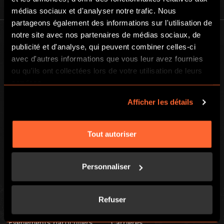
médias sociaux et d'analyser notre trafic. Nous
partageons également des informations sur l'utilisation de
notre site avec nos partenaires de médias sociaux, de
publicité et d'analyse, qui peuvent combiner celles-ci
avec d'autres informations que vous leur avez fournies
ou qu'ils ont collectées lors de votre utilisation de leurs
services.
BGP ESCAPE
Afficher les détails
Registered address: 16 rue Louise Emilie de la Tour d'Auvergne, Paris
75009, France
Escape Hunt Group Limited (UK CRN: 10676408)
Tout autoriser
©️ 2026. All Rights Reserved.
LOCAL
Personnaliser
Jeux
Retrouvez-nous
Comment jouer
Contact
Refuser
Teambuilding
FAQs
Événements particuliers
Carrières