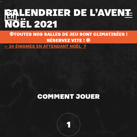
`
CALENDRIER DE L’AVENT
NOËL 2021
❄️TOUTES NOS SALLES DE JEU SONT CLIMATISÉES !
RÉSERVEZ VITE ! ❄️
?
CALENDRIER DE L’AVENT ESCAPE GAME | 24 CHOCOLATS
– 24 ÉNIGMES EN ATTENDANT NOËL
?
COMMENT JOUER
1