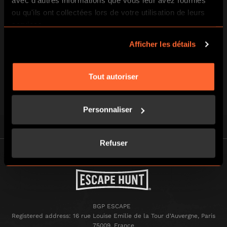
avec d'autres informations que vous leur avez fournies
3
ou qu'ils ont collectées lors de votre utilisation de leurs
services.
JOUEZ CONTRE LA MONTRE
Afficher les détails
ET ÉCHAPPEZ-VOUS !
Vous disposez d’une heure pour
Tout autoriser
retrouver votre liberté, si vous le
pouvez…
Personnaliser
Refuser
BGP ESCAPE
Registered address: 16 rue Louise Emilie de la Tour d'Auvergne, Paris
75009, France