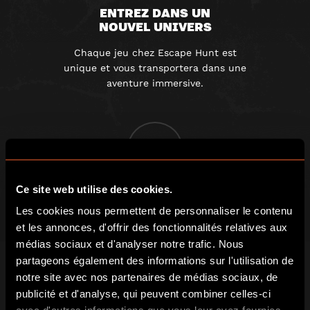
ENTREZ DANS UN
NOUVEL UNIVERS
Chaque jeu chez Escape Hunt est
unique et vous transportera dans une
aventure immersive.
2
FAITES-VOUS ENFERMER
Ce site web utilise des cookies.
ET TROUVEZ LES INDICES
Les cookies nous permettent de personnaliser le contenu
et les annonces, d'offrir des fonctionnalités relatives aux
Une fois la porte fermée, vous devez
médias sociaux et d'analyser notre trafic. Nous
travaillez en équipe pour résoudre une
série d’énigmes.
partageons également des informations sur l'utilisation de
notre site avec nos partenaires de médias sociaux, de
publicité et d'analyse, qui peuvent combiner celles-ci