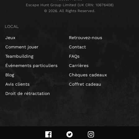
Escape Hunt Group Limited (UK CRN: 10676408)
©️ 2026. All Rights Reserved.
LOCAL
Jeux
Retrouvez-nous
Comment jouer
Contact
Teambuilding
FAQs
Événements particuliers
Carrières
Blog
Chèques cadeaux
Avis clients
Coffret cadeau
Droit de rétractation