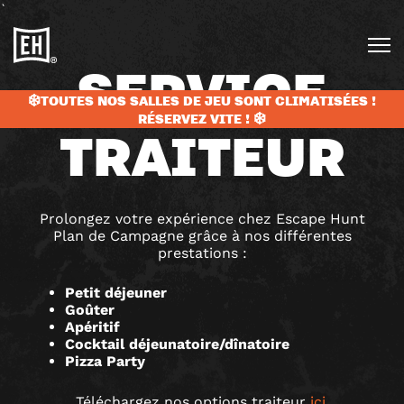
`
SERVICE
❄️TOUTES NOS SALLES DE JEU SONT CLIMATISÉES !
RÉSERVEZ VITE ! ❄️
TRAITEUR
Prolongez votre expérience chez Escape Hunt
Plan de Campagne grâce à nos différentes
prestations :
Petit déjeuner
Goûter
Apéritif
Cocktail déjeunatoire/dînatoire
Pizza Party
Téléchargez nos options traiteur
ici
.