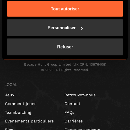
Tout autoriser
Personnaliser
Refuser
BGP ESCAPE
Registered address: 16 rue Louise Emilie de la Tour d'Auvergne, Paris
75009, France
Escape Hunt Group Limited (UK CRN: 10676408)
©️ 2026. All Rights Reserved.
LOCAL
Jeux
Retrouvez-nous
Comment jouer
Contact
Teambuilding
FAQs
Événements particuliers
Carrières
Blog
Chèques cadeaux