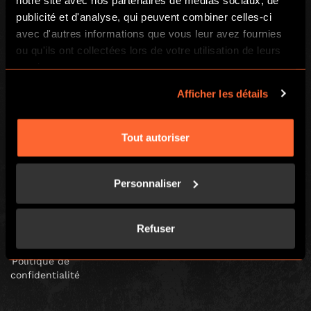
GLOBAL
publicité et d'analyse, qui peuvent combiner celles-ci
avec d'autres informations que vous leur avez fournies
Global
ou qu'ils ont collectées lors de votre utilisation de leurs
About us
services.
Franchisees
Afficher les détails
Investors
LOCAL
Tout autoriser
Jeux
Retrouvez-nous
Comment jouer
FAQs
Personnaliser
Blog
Carrières
Avis clients
Chèques cadeaux
Refuser
Droit de rétractation
Coffret cadeaux
Politique de
confidentialité