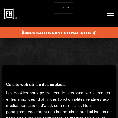
L’AVENTURE COMMENCE
FR
ICI
🌬️NOS SALLES SONT CLIMATISÉES ☀️
Ce site web utilise des cookies.
Les cookies nous permettent de personnaliser le contenu
Escape Hunt Group Ltd © 2026. All Rights Reserved.
et les annonces, d'offrir des fonctionnalités relatives aux
Company number: 10676408
Registered address: Boom Battle Bar Oxford Street, Ground Floor and
médias sociaux et d'analyser notre trafic. Nous
Basement level, 70-88 Oxford Street, London, W1D 1BS
partageons également des informations sur l'utilisation de
notre site avec nos partenaires de médias sociaux, de