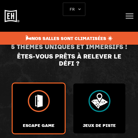
FR
CHOISISSEZ VOTRE
AVENTURE
🌬️NOS SALLES SONT CLIMATISÉES ☀️
5 THÈMES UNIQUES ET IMMERSIFS !
ÊTES-VOUS PRÊTS À RELEVER LE
DÉFI ?
ESCAPE GAME
JEUX DE PISTE