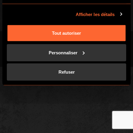
services.
Afficher les détails
Tout autoriser
Conditions Générales
Politique de
Plan du
Personnaliser
Cookies
(CGV)
confidentialité
site
Refuser