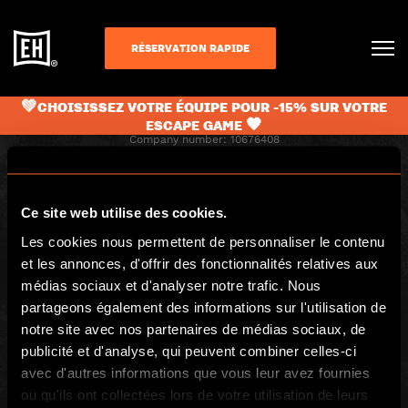
RÉSERVATION RAPIDE
💚CHOISISSEZ VOTRE ÉQUIPE POUR -15% SUR VOTRE
ESCAPE GAME 🖤
Escape Hunt Group Ltd © 2024. All Rights Reserved.
Company number: 10676408
Registered address: Boom Battle Bar Oxford Street, Ground Floor and
Basement level, 70-88 Oxford Street, London, W1D 1BS
Ce site web utilise des cookies.
LOCAL
Les cookies nous permettent de personnaliser le contenu
Comment jouer
Retrouvez-nous
et les annonces, d'offrir des fonctionnalités relatives aux
Événement particuliers
Contact
médias sociaux et d'analyser notre trafic. Nous
partageons également des informations sur l'utilisation de
Blog
FAQs
notre site avec nos partenaires de médias sociaux, de
Avis clients
Carrières
publicité et d'analyse, qui peuvent combiner celles-ci
Droit de rétractation
Chèques cadeaux
avec d'autres informations que vous leur avez fournies
Politique de
ou qu'ils ont collectées lors de votre utilisation de leurs
confidentialité