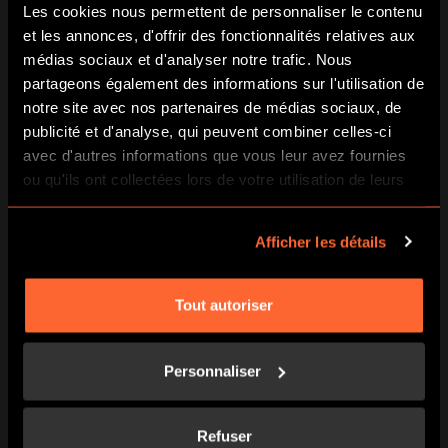
Les cookies nous permettent de personnaliser le contenu
PLUS D’INFOS ICI SUR LE SCÉNARIO
et les annonces, d'offrir des fonctionnalités relatives aux
médias sociaux et d'analyser notre trafic. Nous
partageons également des informations sur l'utilisation de
Alors quel scénario est fait pour vous ?
notre site avec nos partenaires de médias sociaux, de
publicité et d'analyse, qui peuvent combiner celles-ci
N’hésitez pas à nous contacter si besoin pour un conseil
avec d'autres informations que vous leur avez fournies
pour votre choix.
ou qu'ils ont collectées lors de votre utilisation de leurs
services.
🧭 COMMENT BIEN CHOISIR : CRITÈRES
À PRIVILÉGIER
Afficher les détails
Critère
Pourquoi c’est important à 2
Tout autoriser
Difficulté
Vous ne voulez pas être frustrés
adaptée
(trop dur) ni ennuyés (trop facile).
Choisir une salle avec des énigmes
Personnaliser
variées, mais pas uniquement
basées sur la force ou sur le
nombre.
Refuser