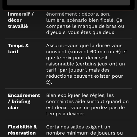
Scénario
À deux, l’ambiance compte
immersif /
énormément : décors, son,
décor
lumière, scénario bien ficelé. Ça
travaillé
compense le manque de bras ou
d’yeux si vous êtes que deux.
Temps &
Assurez-vous que la durée vous
tarif
convient (souvent 60 min ou +) et
que le prix pour deux soit
raisonnable (certains jeux ont un
tarif “par joueur”, mais des
réductions peuvent exister pour
2).
Encadrement
Bien expliquer les règles, les
/ briefing
contraintes aide surtout quand on
clair
est deux : vous ne perdez pas de
temps à deviner.
Flexibilité &
Certaines salles exigent un
réservation
nombre minimum de joueurs ou