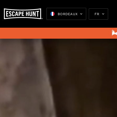
BORDEAUX
FR

Escape 