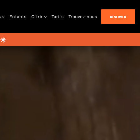
s
Enfants
Offrir
Tarifs
Trouvez-nous
RÉSERVER
☀️
uer chez
vous