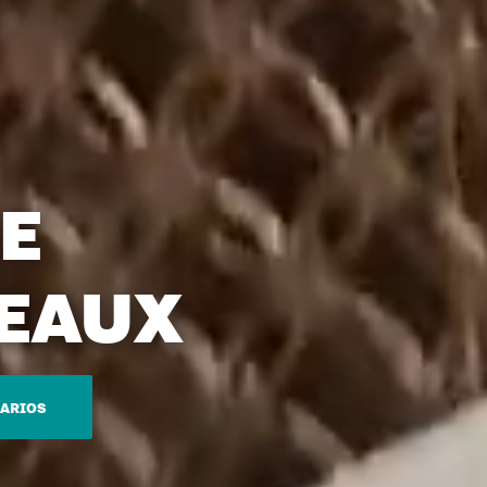
E
DEAUX
ARIOS