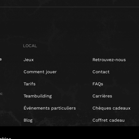
LOCAL
Jeux
Retrouvez-nous
Comment jouer
Contact
Tarifs
FAQs
N:
Teambuilding
Carrières
Événements particuliers
Chèques cadeaux
Blog
Coffret cadeau
Avis clients
okies.