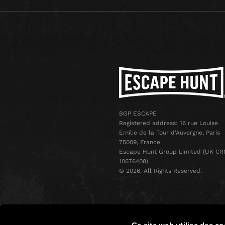
BGP ESCAPE
Registered address: 16 rue Louise
Emilie de la Tour d'Auvergne, Paris
75009, France
Escape Hunt Group Limited (UK CR
10676408)
©️ 2026. All Rights Reserved.
Ce site web utilise des co