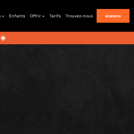
s
Enfants
Offrir
Tarifs
Trouvez-nous
RÉSERVER
☀️
uer chez
vous