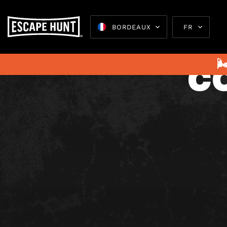
L
BORDEAUX
FR
C

Escape 