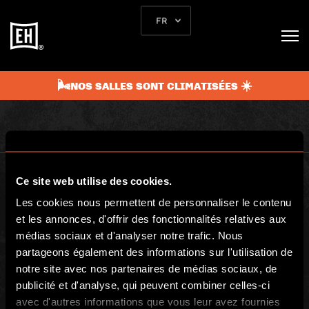
L’AVENTURE COMMENCE
FR
ICI
🌬️NOS SALLES SONT CLIMATISÉES ☀️
Ce site web utilise des cookies.
Les cookies nous permettent de personnaliser le contenu
et les annonces, d'offrir des fonctionnalités relatives aux
médias sociaux et d'analyser notre trafic. Nous
BGP ESCAPE
partageons également des informations sur l'utilisation de
Registered address: 16 rue Louise Emilie de la Tour d'Auvergne, Paris
notre site avec nos partenaires de médias sociaux, de
75009, France
publicité et d'analyse, qui peuvent combiner celles-ci
Escape Hunt Group Limited (UK CRN: 10676408)
©️ 2026. All Rights Reserved.
avec d'autres informations que vous leur avez fournies