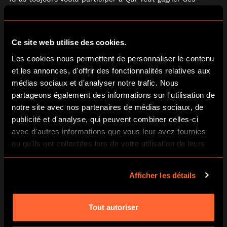
millions ?
mais tu n’as pas envie de passer devant des
milliers de téléspectateurs ? Viens alors taper du buzzer
chez
Quiz Room
! Des questions insolites aux thématiques
variées t’attendent dans un décor digne d’un plateau TV.
Ce site web utilise des cookies.
Seul(e) ou en équipe, de 4 à 18 personnes, défie tes ami(e)s
Les cookies nous permettent de personnaliser le contenu
ou ta famille et mets des bâtons dans les roues de tes
et les annonces, d'offrir des fonctionnalités relatives aux
adversaires grâce aux jokers. Le petit plus ? Personnalise 10
questions pour surprendre les autres joueur(se)s et
médias sociaux et d'analyser notre trafic. Nous
marquer le coup lors d’un événement à fêter.
partageons également des informations sur l'utilisation de
notre site avec nos partenaires de médias sociaux, de
publicité et d'analyse, qui peuvent combiner celles-ci
avec d'autres informations que vous leur avez fournies
ou qu'ils ont collectées lors de votre utilisation de leurs
services.
Afficher les détails
Tout autoriser