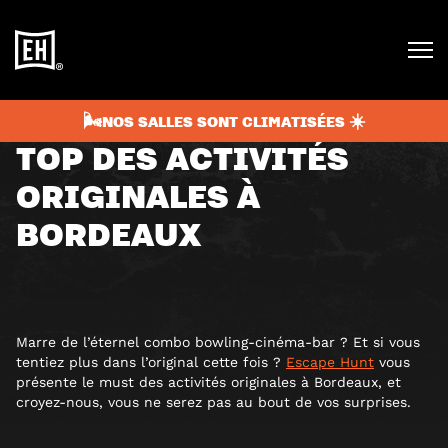
juillet 13, 2025
5 min
BLOG
🌬️NOS SALLES SONT CLIMATISÉES ☀️
TOP DES ACTIVITÉS
ORIGINALES À
BORDEAUX
Marre de l’éternel combo bowling-cinéma-bar ? Et si vous
tentiez plus dans l’original cette fois ?
Escape Hunt
vous
présente le must des activités originales à Bordeaux, et
croyez-nous, vous ne serez pas au bout de vos surprises.