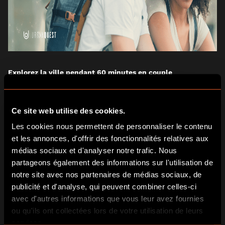
Explorez la ville pendant 60 minutes en couple
Observation, déduction et culot seront vos meilleurs alliés
pendant l’heure de jeu. Réaliser un maximum de défis pour
Ce site web utilise des cookies.
engranger plus de points que vos concurrents ! La ville de
Les cookies nous permettent de personnaliser le contenu
Bordeaux cache bien des secrets. Une façon originale pour
et les annonces, d'offrir des fonctionnalités relatives aux
visiter la belle endormie avec votre chéri(e).
Réserver une session de
jeu de piste à bordeaux
:
en savoir
médias sociaux et d'analyser notre trafic. Nous
plus ici
partageons également des informations sur l'utilisation de
notre site avec nos partenaires de médias sociaux, de
🗺️ Urban Quest Bordeaux : jeu de piste romantique
publicité et d'analyse, qui peuvent combiner celles-ci
avec d'autres informations que vous leur avez fournies
ou qu'ils ont collectées lors de votre utilisation de leurs
Avec
Urban Quest Bordeaux
, partez main dans la main à la
découverte de la ville à travers un
jeu de piste connecté
.
services.