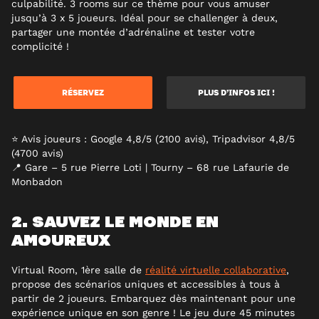
culpabilité. 3 rooms sur ce thème pour vous amuser
jusqu’à 3 x 5 joueurs. Idéal pour se challenger à deux,
partager une montée d’adrénaline et tester votre
complicité !
RÉSERVEZ
PLUS D’INFOS ICI !
⭐ Avis joueurs : Google 4,8/5 (2100 avis), Tripadvisor 4,8/5
(4700 avis)
📍 Gare – 5 rue Pierre Loti | Tourny – 68 rue Lafaurie de
Monbadon
2. SAUVEZ LE MONDE EN
AMOUREUX
Virtual Room, 1ère salle de
réalité virtuelle collaborative
,
propose des scénarios uniques et accessibles à tous à
partir de 2 joueurs. Embarquez dès maintenant pour une
expérience unique en son genre ! Le jeu dure 45 minutes