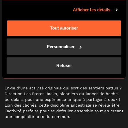
👉 Munis de votre smartphone, explorez les rues
bordelaises, résolvez des énigmes et découvrez des lieux
Afficher les détails
insolites. Une activité ludique et culturelle, idéale pour les
couples curieux qui aiment bouger.
Tout autoriser
📍 Plusieurs parcours dans Bordeaux
⏱️ Durée : 1h30 à 2h
Personnaliser
⭐ Avis joueurs : Google 4,9/5 (35 avis), Tripadvisor 4,7/5 (67
avis)
Refuser
5. LIBÉREZ VOS TENSIONS EN
COUPLE
Envie d’une activité originale qui sort des sentiers battus ?
Direction Les Frères Jacks, pionniers du lancer de hache
bordelais, pour une expérience unique à partager à deux !
Loin des clichés, cette discipline ancestrale se révèle être
l’activité parfaite pour se défouler ensemble tout en créant
une complicité hors du commun.