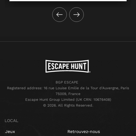
BGP ESCAPE
Registered address: 16 rue Louise Emilie de la Tour d'Auvergne, Paris
75009, France
Escape Hunt Group Limited (UK CRN: 10676408)
©️ 2026. All Rights Reserved.
LOCAL
Jeux
Retrouvez-nous