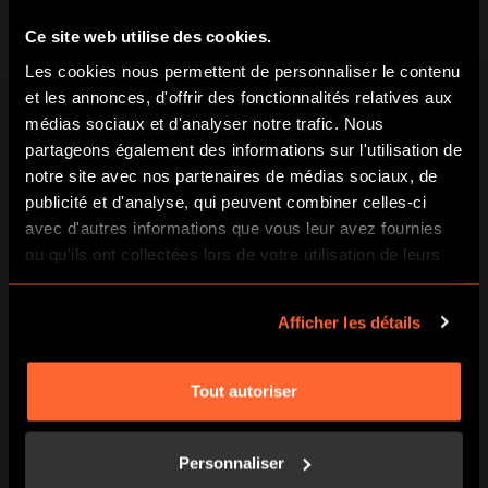
Ce site web utilise des cookies.
Les cookies nous permettent de personnaliser le contenu
et les annonces, d'offrir des fonctionnalités relatives aux
médias sociaux et d'analyser notre trafic. Nous
partageons également des informations sur l'utilisation de
notre site avec nos partenaires de médias sociaux, de
publicité et d'analyse, qui peuvent combiner celles-ci
VOIR TOUS LES JEUX À BORDEAUX
avec d'autres informations que vous leur avez fournies
ou qu'ils ont collectées lors de votre utilisation de leurs
FAQ – ESCAPE GAME EXTÉRIEUR À
services.
BORDEAUX
Afficher les détails
COMBIEN COÛTE UN ESCAPE GAME
EXTÉRIEUR À BORDEAUX ?
Tout autoriser
Les tarifs varient selon les prestataires, mais il faut
compter
entre 8€ et 30€ par personne
.
Personnaliser
Certaines formules spéciales existent pour les
groupes et
entreprises
.