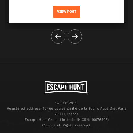
VIEW POST
BGP ESCAPE
Registered address: 16 rue Louise Emilie de la Tour d'Auvergne, Paris
75009, France
Escape Hunt Group Limited (UK CRN: 10676408)
©️ 2026. All Rights Reserved.