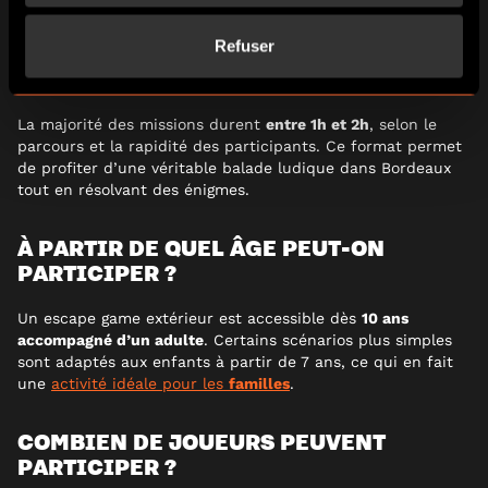
Refuser
COMBIEN DE TEMPS DURE UN ESCAPE
GAME EXTÉRIEUR ?
La majorité des missions durent
entre 1h et 2h
, selon le
parcours et la rapidité des participants. Ce format permet
de profiter d’une véritable balade ludique dans Bordeaux
tout en résolvant des énigmes.
À PARTIR DE QUEL ÂGE PEUT-ON
PARTICIPER ?
Un escape game extérieur est accessible dès
10 ans
accompagné d’un adulte
. Certains scénarios plus simples
sont adaptés aux enfants à partir de 7 ans, ce qui en fait
une
activité idéale pour les
familles
.
COMBIEN DE JOUEURS PEUVENT
PARTICIPER ?