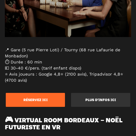
📍 Gare (5 rue Pierre Loti) / Tourny (68 rue Lafaurie de
Monbadon)
⏱ Durée : 60 min
💶 30-40 €/pers. (tarif enfant dispo)
⭐ Avis joueurs : Google 4,8⭐ (2100 avis), Tripadvisor 4,8⭐
(4700 avis)
RÉSERVEZ ICI
PLUS D’INFOS ICI
🎮 VIRTUAL ROOM BORDEAUX – NOËL
FUTURISTE EN VR