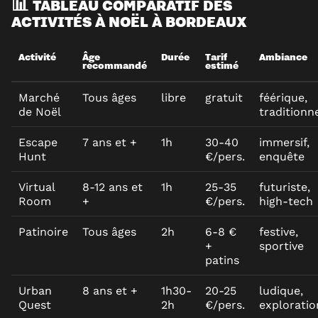
📊 TABLEAU COMPARATIF DES
ACTIVITÉS À NOËL À BORDEAUX
Activité
Âge
Durée
Tarif
Ambiance
recommandé
estimé
Marché
Tous âges
libre
gratuit
féérique,
de Noël
traditionn
Escape
7 ans et +
1h
30-40
immersif,
Hunt
€/pers.
enquête
Virtual
8-12 ans et
1h
25-35
futuriste,
Room
+
€/pers.
high-tech
Patinoire
Tous âges
2h
6-8 €
festive,
+
sportive
patins
Urban
8 ans et +
1h30-
20-25
ludique,
Quest
2h
€/pers.
exploratio