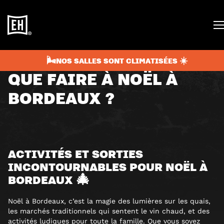
septembre 19, 2025
5 min
BLOG
🌬️NOS SALLES SONT CLIMATISÉES ☀️
QUE FAIRE À NOËL À
BORDEAUX ?
ACTIVITÉS ET SORTIES
INCONTOURNABLES POUR NOËL À
BORDEAUX 🎄
Noël à Bordeaux, c’est la magie des lumières sur les quais,
les marchés traditionnels qui sentent le vin chaud, et des
activités ludiques pour toute la famille. Que vous soyez