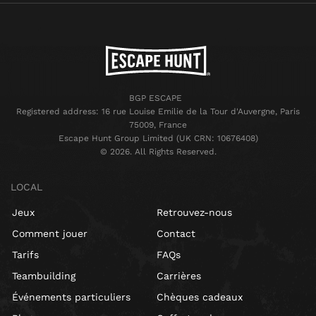
BGP ESCAPE
Registered address: 16 rue Louise Emilie de la Tour d'Auvergne, Paris
75009, France
Escape Hunt Group Limited (UK CRN: 10676408)
©️ 2026. All Rights Reserved.
LOCAL
Jeux
Retrouvez-nous
Comment jouer
Contact
Tarifs
FAQs
Teambuilding
Carrières
Événements particuliers
Chèques cadeaux