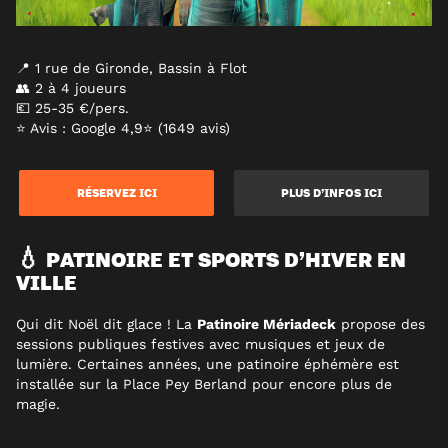
📍 1 rue de Gironde, Bassin à Flot
👥 2 à 4 joueurs
💶 25-35 €/pers.
⭐ Avis : Google 4,9⭐ (1649 avis)
RÉSERVEZ ICI
PLUS D’INFOS ICI
💧 PATINOIRE ET SPORTS D’HIVER EN
VILLE
Qui dit Noël dit glace ! La
Patinoire Mériadeck
propose des
sessions publiques festives avec musiques et jeux de
lumière. Certaines années, une patinoire éphémère est
installée sur la Place Pey Berland pour encore plus de
magie.