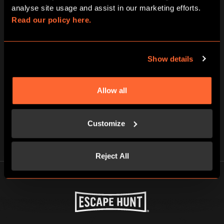
analyse site usage and assist in our marketing efforts. 
Read our policy here.
3
Show details
JOUEZ CONTRE LA MONTRE
ET ÉCHAPPEZ-VOUS !
Allow all
Vous disposez d’une heure pour
retrouver votre liberté, si vous le
pouvez…
Customize
Reject All