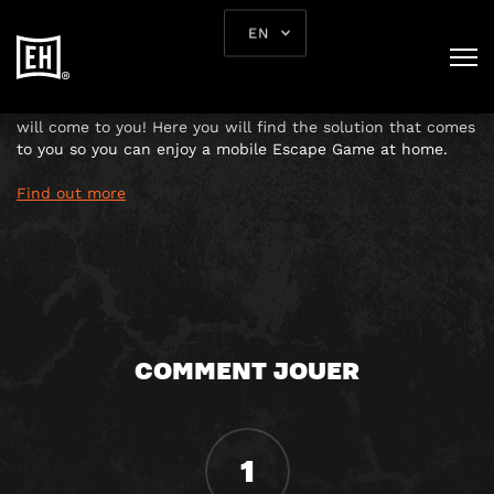
MOBILE ESCAPE GAME
EN
FOR COMPANIES
If you are not going to the Escape Game, the Escape Game
will come to you! Here you will find the solution that comes
to you so you can enjoy a mobile Escape Game at home.
Find out more
COMMENT JOUER
1