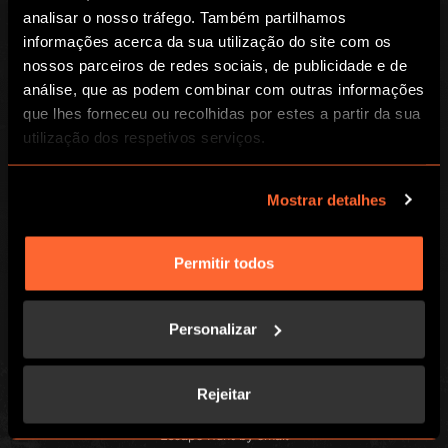
Global
analisar o nosso tráfego. Também partilhamos
informações acerca da sua utilização do site com os
Sobre nós
nossos parceiros de redes sociais, de publicidade e de
Franchisings
análise, que as podem combinar com outras informações
Investidores
que lhes forneceu ou recolhidas por estes a partir da sua
utilização dos respetivos serviços.
LOCAL
Jogos
Encontra-nos
Mostrar detalhes
Eventos Empresariais
Contacta-nos
Eventos sociais
Perguntas frequentes
Permitir todos
Recrutamento
Vales de Oferta
Personalizar
Blog
Rejeitar
Enter your email address to receive news, offers and promotions from
Escape Hunt by email