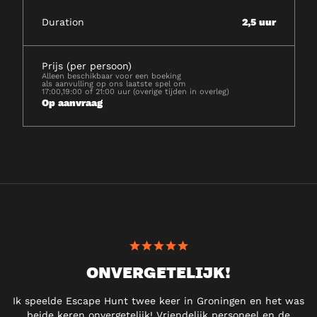
Duration
2,5 uur
Prijs (per persoon)
Alleen beschikbaar voor een boeking
als aanvulling op ons laatste spel om
17:00,19:00 of 21:00 uur (overige tijden in overleg)
Op aanvraag
ONVERGETELIJK!
Ik speelde Escape Hunt twee keer in Groningen en het was
beide keren onvergetelijk! Vriendelijk personeel en de