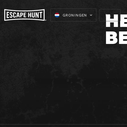
H
GRONINGEN
NL
B