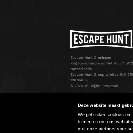
Escape Hunt Groningen
Registered address: Het Hout 1, 972
Netherlands
Escape Hunt Group Limited (UK CR
10676408)
©️ 2026. All Rights Reserved.
Deze website maakt gebru
We gebruiken cookies om c
bieden en om ons websitev
met onze partners voor so