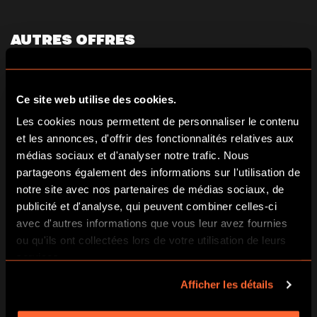
AUTRES OFFRES
– EVJF ou EVG : la part de la future mariée ou du futur
marié n’est pas comptée. Par exemple, si vous êtes un
groupe de 8, vous ne payerez que pour 7 joueurs.
Ce site web utilise des cookies.
Les cookies nous permettent de personnaliser le contenu
et les annonces, d'offrir des fonctionnalités relatives aux
Attention, les offres et les codes de réduction ne sont pas
médias sociaux et d'analyser notre trafic. Nous
cumulables. Merci de votre compréhension.
partageons également des informations sur l'utilisation de
notre site avec nos partenaires de médias sociaux, de
publicité et d'analyse, qui peuvent combiner celles-ci
avec d'autres informations que vous leur avez fournies
ou qu'ils ont collectées lors de votre utilisation de leurs
RÉSERVEZ UN JEU
CHÈQUES CADEAUX
services.
Afficher les détails