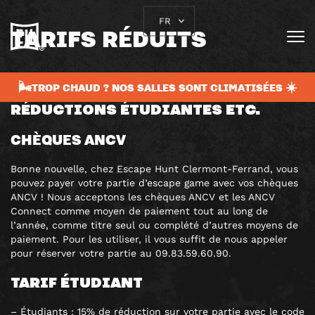
FR
TARIFS RÉDUITS
NOMBREUX PARTENAIRES : ANCV, CE,
🌬️TROP CHAUD ? NOS SALLES SONT CLIMATISÉES ☀️
CARTES DE RÉDUCTION,
RÉDUCTIONS ÉTUDIANTES ETC.
CHÈQUES ANCV
Bonne nouvelle, chez Escape Hunt Clermont-Ferrand, vous
pouvez payer votre partie d’escape game avec vos chèques
ANCV ! Nous acceptons les chèques ANCV et les ANCV
Connect comme moyen de paiement tout au long de
l’année, comme titre seul ou complété d’autres moyens de
paiement. Pour les utiliser, il vous suffit de nous appeler
pour réserver votre partie au 09.83.59.60.90.
TARIF ÉTUDIANT
– Étudiants : 15% de réduction sur votre partie avec le code