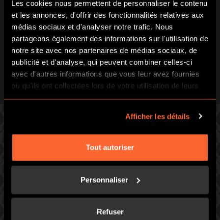
Les cookies nous permettent de personnaliser le contenu
JOUEZ CONTRE LA MONTRE
et les annonces, d'offrir des fonctionnalités relatives aux
ET ÉCHAPPEZ-VOUS !
médias sociaux et d'analyser notre trafic. Nous
partageons également des informations sur l'utilisation de
Vous disposez d’une heure pour
retrouver votre liberté, si vous le
notre site avec nos partenaires de médias sociaux, de
pouvez…
publicité et d'analyse, qui peuvent combiner celles-ci
avec d'autres informations que vous leur avez fournies
ou qu'ils ont collectées lors de votre utilisation de leurs
services.
Afficher les détails
CHOISISSEZ L’UN DE NOS JEUX
Tout autoriser
Préparez-vous à une heure intense de course contre la
Personnaliser
montre.
ESCAPE HUNT CLERMONT-FERRAND
108 avenue du Brezet, 63100 Clermont-Ferrand
Refuser