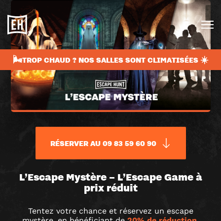
🌬️TROP CHAUD ? NOS SALLES SONT CLIMATISÉES ☀️
RÉSERVER AU 09 83 59 60 90
L’ESCAPE
L’Escape Mystère – L’Escape Game à
prix réduit
MYSTÈRE
Tentez votre chance et réservez un escape
mystère, en bénéficiant de
20% de réduction
.