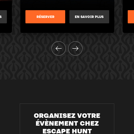
S
RÉSERVER
EN SAVOIR PLUS
ORGANISEZ VOTRE
ÉVÈNEMENT CHEZ
ESCAPE HUNT