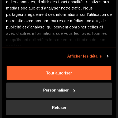
Le Puy-de-Dôme possède de nombreux lacs et rivières où il
et les annonces, d'offrir des fonctionnalités relatives aux
est possible de se baigner et de lézarder l’été : lac d’Aydat,
médias sociaux et d'analyser notre trafic. Nous
lac de Servière, lac Chambon, le Gour de Tazenat, Cournon
partageons également des informations sur l'utilisation de
et autres lieux où passe l’Allier ! Vous n’avez plus qu’à
notre site avec nos partenaires de médias sociaux, de
choisir votre destination.
publicité et d'analyse, qui peuvent combiner celles-ci
avec d'autres informations que vous leur avez fournies
ou qu'ils ont collectées lors de votre utilisation de leurs
services.
7) Chantez à tue tête au nouveau bar karaoké
Koncept
Afficher les détails
Sur la scène ou dans un box privé, vos talents de chanteur
pourront être dévoilés dans ce nouvel espace dédié à la
Tout autoriser
chanson ! Rendez-vous au 46 Avenue de Cournon à
Aubière.
Personnaliser
8) Testez l’une des énigmes régionales chez
Escape Hunt
Refuser
Clermont-Ferrand