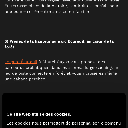
vous recevoir et vous régaler avec leur cuisine savoureuse.
En terrasse place de la Victoire, l’endroit est parfait pour
une bonne soirée entre amis ou en famille !
5) Prenez de la hauteur au parc Écureuil, au cœur de la
forêt
Le parc Écureuil
à Chatel-Guyon vous propose des
parcours acrobatiques dans les arbres, du géocaching, un
jeu de piste connecté en forêt et vous y croiserez même
une cabane perchée !
6) Choisissez l’un des plans d’eau autour de Clermont pour
Ce site web utilise des cookies.
un après-midi farniente
Les cookies nous permettent de personnaliser le contenu