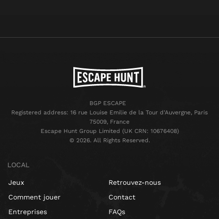
BGP ESCAPE
Registered address: 16 rue Louise Emilie de la Tour d'Auvergne, Paris
75009, France
Escape Hunt Group Limited (UK CRN: 10676408)
©️ 2026. All Rights Reserved.
LOCAL
Jeux
Retrouvez-nous
Comment jouer
Contact
Entreprises
FAQs