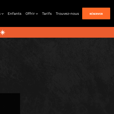
s
Enfants
Offrir
Tarifs
Trouvez-nous
RÉSERVER
☀️
uer chez
vous