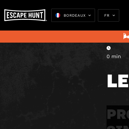
BORDEAUX
FR
septembr

0 min
Escape 
L
PR