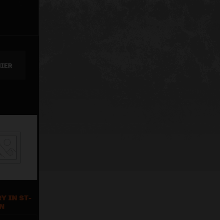
NIER
Y IN ST-
N