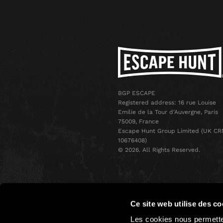
BGP ESCAPE
Registered address: 16 rue Louise
Emilie de la Tour d'Auvergne, Paris
75009, France
Escape Hunt Group Limited (UK CR
10676408)
©️ 2026. All Rights Reserved.
Ce site web utilise des co
Les cookies nous permetten