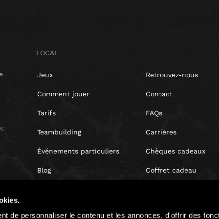
LOCAL
Jeux
Retrouvez-nous
Comment jouer
Contact
Tarifs
FAQs
N:
Teambuilding
Carrières
Événements particuliers
Chèques cadeaux
Blog
Coffret cadeau
Avis clients
okies.
Droit de rétractation
t de personnaliser le contenu et les annonces, d'offrir des fonct