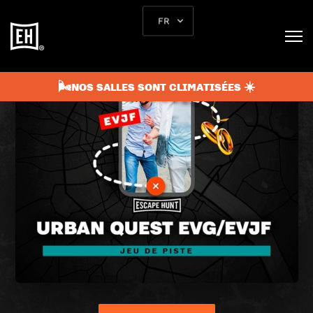
FR
🌬️NOS SALLES SONT CLIMATISÉES ☀️