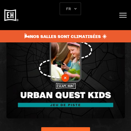
FR
🌬️NOS SALLES SONT CLIMATISÉES ☀️