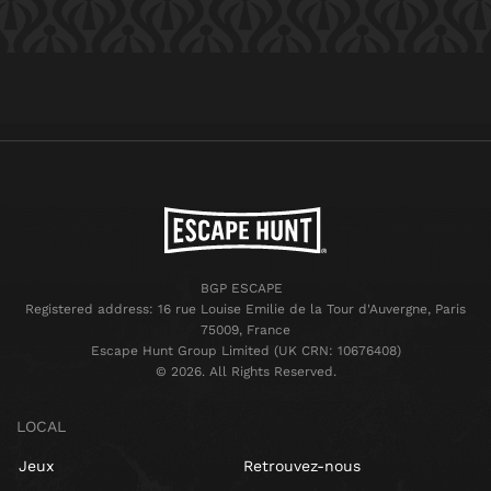
BGP ESCAPE
Registered address: 16 rue Louise Emilie de la Tour d'Auvergne, Paris
75009, France
Escape Hunt Group Limited (UK CRN: 10676408)
©️ 2026. All Rights Reserved.
LOCAL
Jeux
Retrouvez-nous