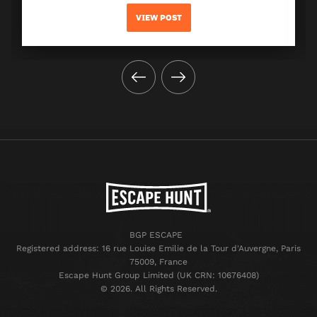
VIEW POST
BGP ESCAPE
Registered address: 16 rue Louise Emilie de la Tour d'Auvergne, Paris
75009, France
Escape Hunt Group Limited (UK CRN: 10676408)
©️ 2026. All Rights Reserved.