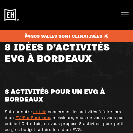
février 11, 2026
8 min
TOP ACTIVITÉS
🌬️NOS SALLES SONT CLIMATISÉES ☀️
8 IDÉES D’ACTIVITÉS
EVG À BORDEAUX
8 ACTIVITÉS POUR UN EVG À
BORDEAUX
Suite à notre
article
concernant les activités à faire lors
d’un
EVJF à Bordeaux
, messieurs, nous ne vous avons pas
oublié ! Cette fois, on vous propose 8 activités, pour petit
ou gros budget, à faire lors d’un EVG.