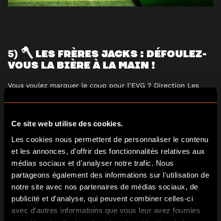
🪓 LES FRÈRES JACKS : DÉFOULEZ-
5)
VOUS LA BIÈRE À LA MAIN !
Vous voulez marquer le coup pour l’EVG ? Direction Les
Frères Jacks, le seul endroit à Bordeaux où vous pouvez
vous défouler en lançant des haches… tout en sirotant
votre bière !
Ce site web utilise des cookies.
Les cookies nous permettent de personnaliser le contenu
L’idée est géniale : vous chopez votre hache d’une main,
et les annonces, d'offrir des fonctionnalités relatives aux
votre binouze de l’autre, et vous vous lâchez complètement
sur les cibles. Rien de tel pour évacuer le stress qu’un bon
médias sociaux et d'analyser notre trafic. Nous
lancer bien puissant, façon bûcheron, avec la satisfaction
partageons également des informations sur l'utilisation de
de voir sa hache se planter dans le mille !
notre site avec nos partenaires de médias sociaux, de
publicité et d'analyse, qui peuvent combiner celles-ci
Le concept unique du bar intégré change tout : pas besoin
avec d'autres informations que vous leur avez fournies
d’attendre la fin de l’activité pour trinquer, vous enchaînez