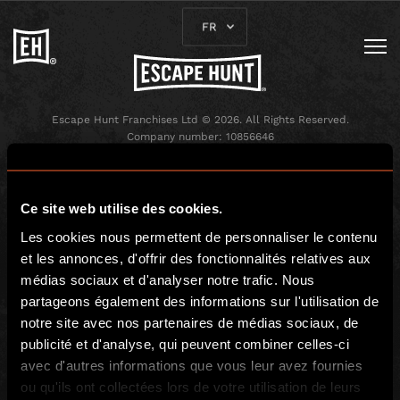
FR
Escape Hunt Franchises Ltd © 2026. All Rights Reserved.
Company number: 10856646
Registered address: 70-88 Oxford Street, Ground Floor and Basement
Level, London, W1D 1BS
Ce site web utilise des cookies.
LOCAL
Les cookies nous permettent de personnaliser le contenu
À jouer chez vous
Offres Entreprise
et les annonces, d'offrir des fonctionnalités relatives aux
Offrir une partie
Escape Game Mobile
médias sociaux et d'analyser notre trafic. Nous
partageons également des informations sur l'utilisation de
Blog
notre site avec nos partenaires de médias sociaux, de
Presse
publicité et d'analyse, qui peuvent combiner celles-ci
Politique de
avec d'autres informations que vous leur avez fournies
confidentialité
ou qu'ils ont collectées lors de votre utilisation de leurs