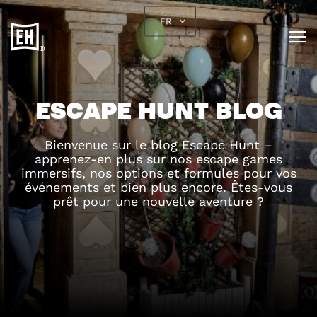
FR
ESCAPE HUNT BLOG
Bienvenue sur le blog Escape Hunt –
apprenez-en plus sur nos escape games
immersifs, nos options et formules pour vos
événements et bien plus encore. Êtes-vous
prêt pour une nouvelle aventure ?