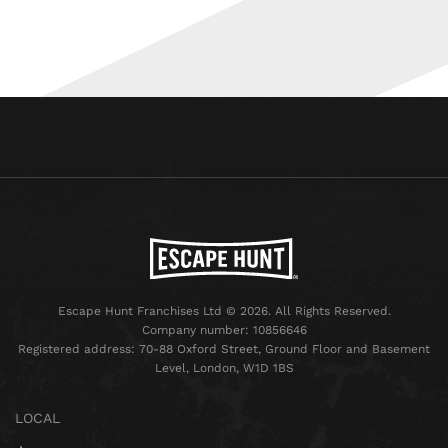
Escape Hunt Franchises Ltd © 2026. All Rights Reserved.
Company number: 10856646
Registered address: 70-88 Oxford Street, Ground Floor and Basement
Level, London, W1D 1BS
LOCAL