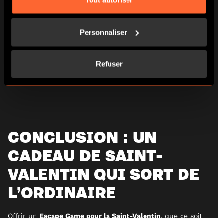
Tout autoriser
Plongez dans l’aventure
en résolvant les énigmes
ensemble.
Ajoutez une ambiance romantique
avec des bougies,
Personnaliser
une playlist immersive et quelques gourmandises.
Notre recommandation : partez à l’aventure avec
Un
Goûter Toqué
, un Escape Game inspiré d’Alice au Pays des
Refuser
Merveilles. Idéal pour une soirée à deux pleine de réflexion
et de rires !
CONCLUSION : UN
CADEAU DE SAINT-
VALENTIN QUI SORT DE
L’ORDINAIRE
Offrir un
Escape Game pour la Saint-Valentin
, que ce soit