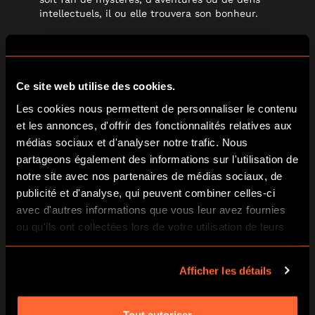
intellectuels, il ou elle trouvera son bonheur.
UNE SOIRÉE ESCAPE
Ce site web utilise des cookies.
GAME À LA MAISON
Les cookies nous permettent de personnaliser le contenu
et les annonces, d'offrir des fonctionnalités relatives aux
médias sociaux et d'analyser notre trafic. Nous
Vous préférez passer une
Saint-Valentin cosy à la maison
partageons également des informations sur l'utilisation de
tout en ajoutant une touche de fun et de mystère ? Optez
pour un
Escape Game à la maison
!
notre site avec nos partenaires de médias sociaux, de
publicité et d'analyse, qui peuvent combiner celles-ci
COMMENT ORGANISER UN
avec d'autres informations que vous leur avez fournies
ou qu'ils ont collectées lors de votre utilisation de leurs
ESCAPE GAME CHEZ SOI ?
services.
Choisissez un jeu à télécharger et imprimer sur
notre
Afficher les détails
boutique en ligne.
Transformez votre salon en terrain de jeu
avec
quelques décorations et accessoires.