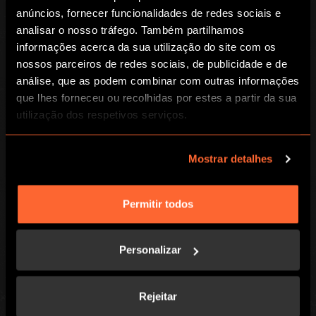
GLOBAL
anúncios, fornecer funcionalidades de redes sociais e
Global
analisar o nosso tráfego. Também partilhamos
informações acerca da sua utilização do site com os
Sobre nós
nossos parceiros de redes sociais, de publicidade e de
Franchisings
análise, que as podem combinar com outras informações
Investidores
que lhes forneceu ou recolhidas por estes a partir da sua
utilização dos respetivos serviços.
LOCAL
Jogos
Encontra-nos
Mostrar detalhes
Como jogar
Contacta-nos
Eventos Empresariais
Perguntas frequentes
Permitir todos
Eventos sociais
Recrutamento
Escape Dinner
Vales de Oferta
Personalizar
Blog
Rejeitar
Enter your email address to receive news, offers and promotions from