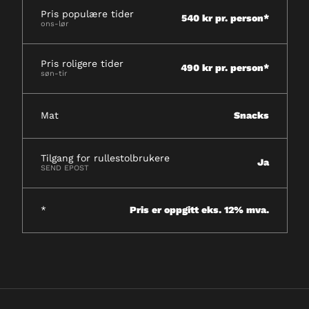
Pris populære tider
540 kr pr. person*
ons-lør
Pris roligere tider
490 kr pr. person*
søn-tir
Mat
Snacks
Tilgang for rullestolbrukere
Ja
SEND EPOST
*
Pris er oppgitt eks. 12% mva.