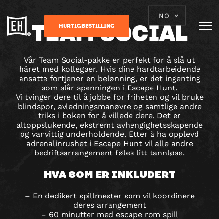
NO
TEAM SOCIAL
HURTIGBESTILLING
Vår Team Social-pakke er perfekt for å slå ut
håret med kollegaer. Hvis dine hardtarbeidende
ansatte fortjener en belønning, er det ingenting
som slår spenningen i Escape Hunt.
Vi tvinger dere til å jobbe for friheten og vil bruke
blindspor, avledningsmanøvre og samtlige andre
triks i boken for å villede dere. Det er
altoppslukende, ekstremt avhengighetsskapende
og vanvittig underholdende. Etter å ha opplevd
adrenalinrushet i Escape Hunt vil alle andre
bedriftsarrangement føles litt tannløse.
HVA SOM ER INKLUDERT
– En dedikert spillmester som vil koordinere
deres arrangement
– 60 minutter med escape rom spill