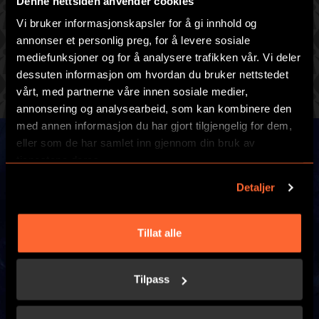
Denne nettsiden anvender cookies
Vi bruker informasjonskapsler for å gi innhold og
VELG ET AV VÅRE FLOTTE SPILL
annonser et personlig preg, for å levere sosiale
mediefunksjoner og for å analysere trafikken vår. Vi deler
Gjør deg klar for en adrenalinfylt time med høy puls og
dessuten informasjon om hvordan du bruker nettstedet
raske beslutninger
vårt, med partnerne våre innen sosiale medier,
annonsering og analysearbeid, som kan kombinere den
med annen informasjon du har gjort tilgjengelig for dem,
eller som de har samlet inn gjennom din bruk av
tjenestene deres.
Detaljer
Tillat alle
Tilpass