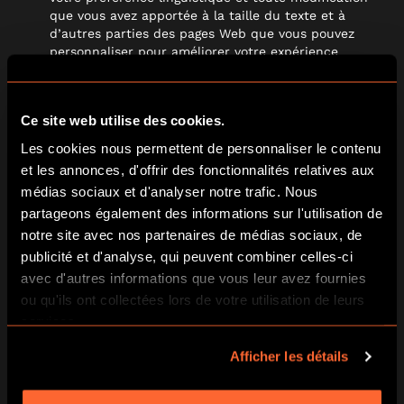
que vous avez apportée à la taille du texte et à
d’autres parties des pages Web que vous pouvez
personnaliser pour améliorer votre expérience
utilisateur. Ces cookies rendent vos visites sur notre
site Web plus personnalisées et plus pertinentes pour
vous.
Ce site web utilise des cookies.
Performance/analyse
: ces cookies collectent des
informations sur la manière dont nos visiteurs
Les cookies nous permettent de personnaliser le contenu
utilisent notre site Web. Ces informations incluent,
et les annonces, d'offrir des fonctionnalités relatives aux
par exemple, les pages que vous visitez le plus
médias sociaux et d'analyser notre trafic. Nous
souvent, si vous recevez des messages d’erreur et
partageons également des informations sur l'utilisation de
comment vous êtes arrivé sur notre site Web (par
exemple via un moteur de recherche ou une
notre site avec nos partenaires de médias sociaux, de
plateforme de médias sociaux). Les informations
publicité et d'analyse, qui peuvent combiner celles-ci
collectées par ces cookies sont utilisées uniquement
avec d'autres informations que vous leur avez fournies
pour améliorer votre utilisation de notre site Web.
ou qu'ils ont collectées lors de votre utilisation de leurs
Ces cookies sont parfois placés par des fournisseurs
services.
tiers de services d’analyse et de trafic Web, tels que
Google Analytics. Pour plus d’informations sur la
Afficher les détails
manière dont Google traite et collecte vos
informations et sur la manière dont vous pouvez vous
désinscrire, voir
« Cookies tiers »
ci-dessous.