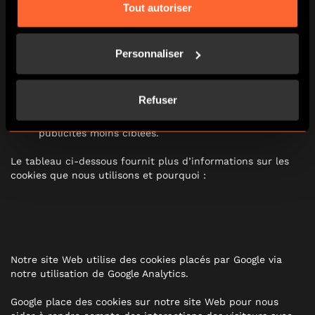
Cookies de ciblage
: ces cookies peuvent être définis
Tout autoriser
via notre site par nos partenaires publicitaires. Ils
peuvent être utilisés par ces sociétés pour établir un
profil de vos intérêts et vous montrer des publicités
Personnaliser
pertinentes sur d’autres sites. Ils ne stockent pas
directement d’informations personnelles, mais sont
basés sur une identification unique de votre
Refuser
navigateur et de votre appareil Internet. Si vous
n’autorisez pas ces cookies, vous recevrez des
publicités moins ciblées.
Le tableau ci-dessous fournit plus d’informations sur les
cookies que nous utilisons et pourquoi :
Notre site Web utilise des cookies placés par Google via
notre utilisation de Google Analytics.
Google place des cookies sur notre site Web pour nous