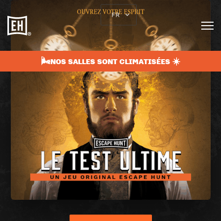
FR
🌬️NOS SALLES SONT CLIMATISÉES ☀️