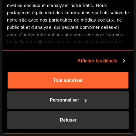
4 joueurs
médias sociaux et d'analyser notre trafic. Nous
partageons également des informations sur l'utilisation de
JOUEURS
25€
notre site avec nos partenaires de médias sociaux, de
par personne
publicité et d'analyse, qui peuvent combiner celles-ci
Soit 100€/salle
avec d'autres informations que vous leur avez fournies
ou qu'ils ont collectées lors de votre utilisation de leurs
5 joueurs
services.
Afficher les détails
JOUEURS
23€
par personne
Soit 115€/salle
Tout autoriser
6 joueurs
Personnaliser
JOUEURS
22€
Refuser
par personne
Soit 132€/salle