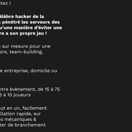
tez !
lèbre hacker de la
a pénétré les serveurs des
qu’une manière d’éviter une
re a son propre jeu !
e sur mesure pour une
ire, team-building,
e entreprise, domicile ou
otre évènement, de 15 à 75
3 à 10 joueurs
ut en un, facilement
llation rapide, sur
mes mécaniques &
iter de branchement