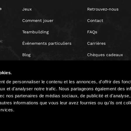
Jeux
Retrouvez-nous
Comment jouer
Contact
Teambuilding
FAQs
N:
Événements particuliers
Carrières
Blog
Chèques cadeaux
Avis clients
Coffret cadeau
okies.
Droit de rétractation
t de personnaliser le contenu et les annonces, d'offrir des fonct
ux et d'analyser notre trafic. Nous partageons également des in
 avec nos partenaires de médias sociaux, de publicité et d'analyse
autres informations que vous leur avez fournies ou qu'ils ont col
ervices.
Politique de confidentialité
Cookies
Plan du site