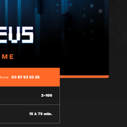
03 87 63 53 26
phone
2-100
15 à 75 min.