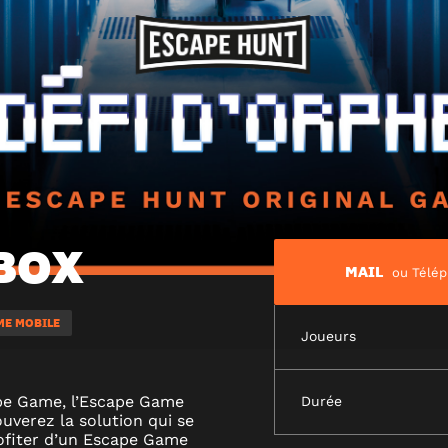
BOX
MAIL
ou Télé
AME MOBILE
Joueurs
cape Game, l’Escape Game
Durée
ouverez la solution qui se
rofiter d’un Escape Game