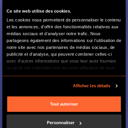
Ce site web utilise des cookies.
L'ESCAPE GAME
Les cookies nous permettent de personnaliser le contenu
et les annonces, d'offrir des fonctionnalités relatives aux
INCONTOURNABLE À
médias sociaux et d'analyser notre trafic. Nous
METZ
partageons également des informations sur l'utilisation de
notre site avec nos partenaires de médias sociaux, de
publicité et d'analyse, qui peuvent combiner celles-ci
avec d'autres informations que vous leur avez fournies
RÉSERVER
ou qu'ils ont collectées lors de votre utilisation de leurs
services.
Afficher les détails
ÉVÉNEMENTS
Tout autoriser
Personnaliser