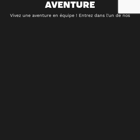
AVENTURE
Vivez une aventure en équipe ! Entrez dans l'un de nos
univers, résolvez les énigmes et accomplissez votre mission
avant la fin du temps imparti. Disponible partout en
France, dès 10 ans.
ESCAPE GAME