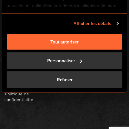
ou qu'ils ont collectées lors de votre utilisation de leurs
services.
Escape Hunt Franchises Ltd © 2026. All Rights Reserved.
Afficher les détails
Company number: 10856646
Registered address: 70-88 Oxford Street, Ground Floor and Basement
Level, London, W1D 1BS
Tout autoriser
LOCAL
À jouer chez vous
Offres Entreprise
Personnaliser
Offrir une partie
Escape Game Mobile
Blog
Refuser
Presse
Politique de
confidentialité