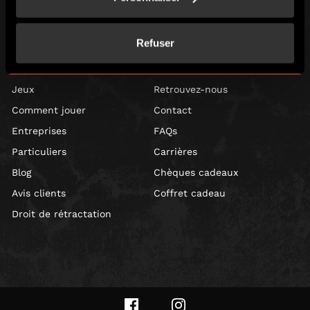
75009, France
Escape Hunt Group Limited (UK CRN: 10676408)
©️ 2026. All Rights Reserved.
Refuser
LOCAL
Jeux
Retrouvez-nous
Comment jouer
Contact
Entreprises
FAQs
Particuliers
Carrières
Blog
Chèques cadeaux
Avis clients
Coffret cadeau
Droit de rétractation