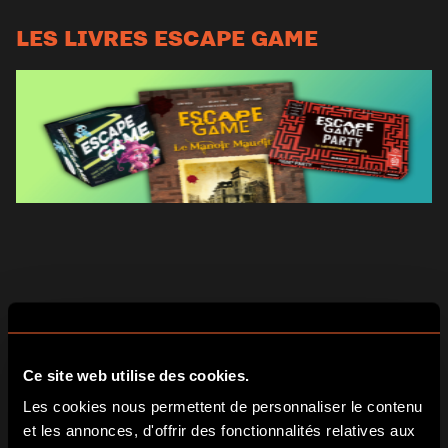
LES LIVRES ESCAPE GAME
On a souvent entendu dire que lire un livre est un bon
moyen de s’évader. Et si on s’évadait vraiment avec un
livre
Ce site web utilise des cookies.
escape game
?
Les cookies nous permettent de personnaliser le contenu
et les annonces, d'offrir des fonctionnalités relatives aux
Vous allez pouvoir découvrir différents univers et résoudre