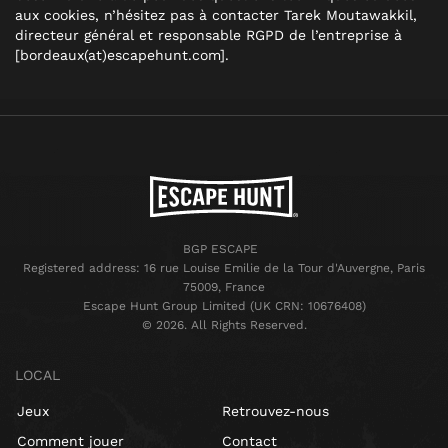
aux cookies, n’hésitez pas à contacter Tarek Moutawakkil,
directeur général et responsable RGPD de l’entreprise à
[bordeaux(at)escapehunt.com].
BGP ESCAPE
Registered address: 16 rue Louise Emilie de la Tour d'Auvergne, Paris
75009, France
Escape Hunt Group Limited (UK CRN: 10676408)
©️ 2026. All Rights Reserved.
LOCAL
Jeux
Retrouvez-nous
Comment jouer
Contact