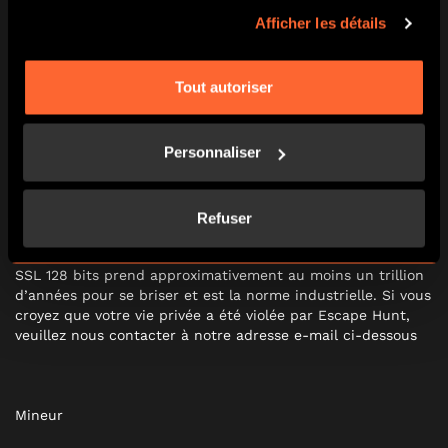
Afficher les détails
Sécurité de vos informations personnelles
Escape Hunt garantit que toutes les informations collectées
Tout autoriser
seront stockées en toute sécurité. Nous protégeons vos
informations personnelles par: Restriction de l’accès aux
informations personnelles Maintien des produits
Personnaliser
technologiques pour empêcher l’accès informatique non
autorisé Destruction en toute sécurité de vos informations
personnelles lorsqu’elles ne sont plus nécessaires à des fins
juridiques ou commerciales. Escape Hunt utilise la
Refuser
technologie de cryptage SSL (Secure Sockets layer) 128 bits
lors du traitement de vos détails financiers. Le cryptage
SSL 128 bits prend approximativement au moins un trillion
d’années pour se briser et est la norme industrielle. Si vous
croyez que votre vie privée a été violée par Escape Hunt,
veuillez nous contacter à notre adresse e-mail ci-dessous
Mineur