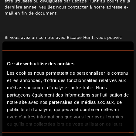
être utilisées ou divulguées par Escape Hunt au cours de la
dernière année, veuillez nous contacter à notre adresse e-
mail en fin de document.
Si vous avez un compte avec Escape Hunt, vous pouvez
accéder aux détails de votre commande en vous
connectant à votre compte sur le site. Ici, vous pouvez voir
les détails de vos commandes qui ont été achevées, celles
qui sont ouvertes et celles qui doivent être expédiées sous
Ce site web utilise des cookies.
peu et administrer les coordonnées de votre adresse, les
Les cookies nous permettent de personnaliser le contenu
coordonnées bancaires et tout bulletin d’information
auquel vous avez souscrit. Vous vous engagez à traiter votre
et les annonces, d'offrir des fonctionnalités relatives aux
nom d’utilisateur, votre mot de passe et vos coordonnées
médias sociaux et d'analyser notre trafic. Nous
Escape Hunt de façon confidentielle et ne pas le rendre
partageons également des informations sur l'utilisation de
accessible à des tiers non autorisés. Nous ne pouvons
notre site avec nos partenaires de médias sociaux, de
assumer aucune responsabilité pour l’utilisation abusive de
publicité et d'analyse, qui peuvent combiner celles-ci
votre nom d’utilisateur Escape Hunt, de votre mot de passe
ou de votre commande, sauf dans les conditions
avec d'autres informations que vous leur avez fournies
d’utilisation.
ou qu'ils ont collectées lors de votre utilisation de leurs
services.