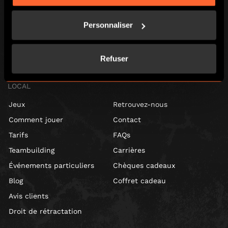
BGP ESCAPE
Personnaliser
Registered address: 16 rue Louise Emilie de la Tour d'Auvergne, Paris
75009, France
Escape Hunt Group Limited (UK CRN: 10676408)
Refuser
©️ 2026. All Rights Reserved.
LOCAL
Jeux
Retrouvez-nous
Comment jouer
Contact
Tarifs
FAQs
Teambuilding
Carrières
Événements particuliers
Chèques cadeaux
Blog
Coffret cadeau
Avis clients
Droit de rétractation