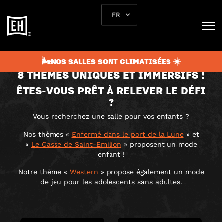
FR
CHOISISSEZ VOTRE
AVENTURE
🌬️NOS SALLES SONT CLIMATISÉES ☀️
8 THÈMES UNIQUES ET IMMERSIFS !
ÊTES-VOUS PRÊT À RELEVER LE DÉFI
?
Vous recherchez une salle pour vos enfants ?
Nos thèmes «
Enfermé dans le port de la Lune
» et
«
Le Casse de Saint-Emilion
» proposent un mode
enfant !
Notre thème «
Western
» propose également un mode
de jeu pour les adolescents sans adultes.