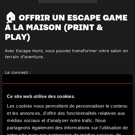
🏠 OFFRIR UN ESCAPE GAME
À LA MAISON (PRINT &
PLAY)
Avec
Escape Hunt
, vous pouvez transformer votre salon en
terrain d’aventure.
Le concept :
Téléchargez votre scénario
Imprimez les éléments
Ce site web utilise des cookies.
Lancez l’enquête à deux
Les cookies nous permettent de personnaliser le contenu
et les annonces, d'offrir des fonctionnalités relatives aux
médias sociaux et d'analyser notre trafic. Nous
partageons également des informations sur l'utilisation de
notre site avec nos partenaires de médias sociaux, de