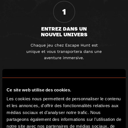
1
ENTREZ DANS UN
NOUVEL UNIVERS
Chaque jeu chez Escape Hunt est
unique et vous transportera dans une
aventure immersive.
2
Ce site web utilise des cookies.
Les cookies nous permettent de personnaliser le contenu
FAITES-VOUS ENFERMER
et les annonces, d'offrir des fonctionnalités relatives aux
ET TROUVEZ LES INDICES
médias sociaux et d'analyser notre trafic. Nous
Une fois la porte fermée, vous devez
partageons également des informations sur l'utilisation de
travaillez en équipe pour résoudre une
notre site avec nos partenaires de médias sociaux, de