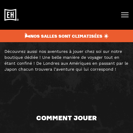
CHÈQUES CADEAUX
Vous voulez offrir une aventure hors du commun pour un
proche ? À partir de 20,00€, nos chèques cadeaux sont
valables 2 ans sur l’escape game ou jeu de piste de votre
🌬️NOS SALLES SONT CLIMATISÉES ☀️
choix à Belfort et à Montbéliard.
Découvrez aussi nos aventures à jouer chez soi sur notre
boutique dédiée ! Une belle manière de voyager tout en
étant confiné ! De Londres aux Amériques en passant par le
Japon chacun trouvera l’aventure qui lui correspond !
COMMENT JOUER