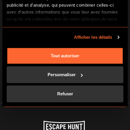
série d’énigmes.
publicité et d'analyse, qui peuvent combiner celles-ci
avec d'autres informations que vous leur avez fournies
ou qu'ils ont collectées lors de votre utilisation de leurs
services.
3
Afficher les détails
JOUEZ CONTRE LA MONTRE
ET ÉCHAPPEZ-VOUS !
Tout autoriser
Vous disposez d’une heure pour
retrouver votre liberté, si vous le
Personnaliser
pouvez…
Refuser