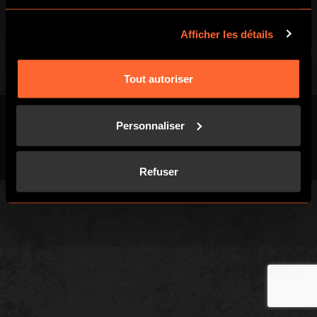
services.
Droit de rétractation
Afficher les détails
Tout autoriser
Personnaliser
Conditions Générales
Politique de
Plan du
Cookies
(CGV)
confidentialité
site
Refuser