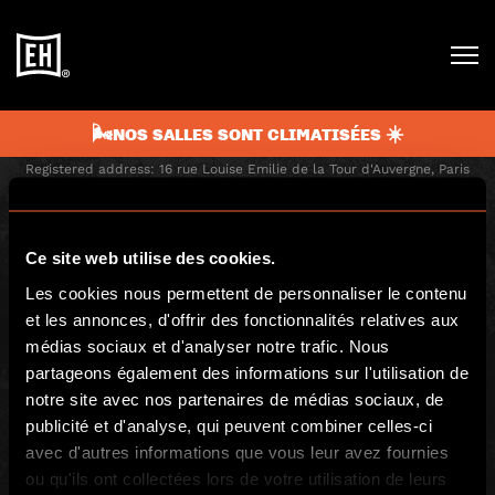
🌬️NOS SALLES SONT CLIMATISÉES ☀️
BGP ESCAPE
Registered address: 16 rue Louise Emilie de la Tour d'Auvergne, Paris
75009, France
Escape Hunt Group Limited (UK CRN: 10676408)
©️ 2026. All Rights Reserved.
Ce site web utilise des cookies.
LOCAL
Les cookies nous permettent de personnaliser le contenu
et les annonces, d'offrir des fonctionnalités relatives aux
Jeux
Retrouvez-nous
médias sociaux et d'analyser notre trafic. Nous
Comment jouer
Contact
partageons également des informations sur l'utilisation de
Teambuilding
FAQs
notre site avec nos partenaires de médias sociaux, de
publicité et d'analyse, qui peuvent combiner celles-ci
Événements particuliers
Carrières
avec d'autres informations que vous leur avez fournies
Blog
Chèques cadeaux
ou qu'ils ont collectées lors de votre utilisation de leurs
Avis clients
Coffret cadeau