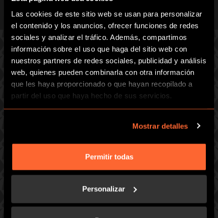
Las cookies de este sitio web se usan para personalizar
el contenido y los anuncios, ofrecer funciones de redes
sociales y analizar el tráfico. Además, compartimos
información sobre el uso que haga del sitio web con
nuestros partners de redes sociales, publicidad y análisis
3 JUEGOS EN 6 SALAS: ¡ESCOGE TU
web, quienes pueden combinarla con otra información
RETO!
que les haya proporcionado o que hayan recopilado a
partir del uso que haya hecho de sus servicios.
BASADOS EN CASOS REALES DE LA
BARCELONA DE 1900
Mostrar detalles
Préparate para una hora de diversión trepidante.
Tenemos 3 juegos en 6 salas – todos disponibles para jugar
Permitir todas
en modo competición – de 2 a 68 jugadores.
Disponible en catalán, castellano, inglés o francés, 400m2
Personalizar
de instalaciones, gran sala de celebración, cuidada
decoración modernista.
A 2 minutos de Sagrada Familia.