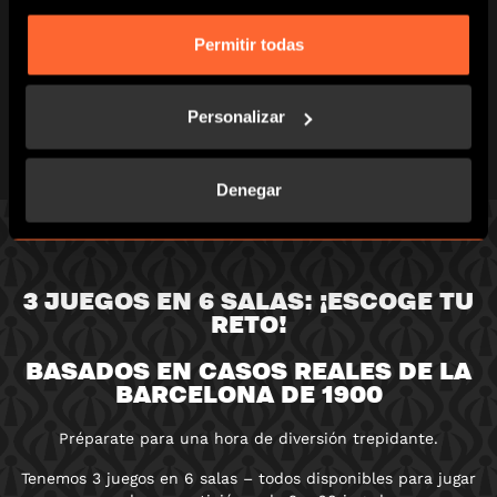
Y CONSIGUE SALIR!
Permitir todas
Sólo tienes una hora de emoción con las
pulsaciones al máximo para conseguir
liberarte ... ¡si es que puedes!
Personalizar
Denegar
3 JUEGOS EN 6 SALAS: ¡ESCOGE TU
RETO!
BASADOS EN CASOS REALES DE LA
BARCELONA DE 1900
Préparate para una hora de diversión trepidante.
Tenemos 3 juegos en 6 salas – todos disponibles para jugar