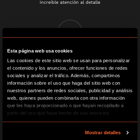
increíble atención al detalle
2
TE ENCERRAREMOS
Esta página web usa cookies
Y TE DAREMOS PISTAS
Las cookies de este sitio web se usan para personalizar
el contenido y los anuncios, ofrecer funciones de redes
Una vez la puerta quede cerrada
sociales y analizar el tráfico. Además, compartimos
deberéis trabajar juntos para resolver
información sobre el uso que haga del sitio web con
una serie de pistas muy enrevesadas
nuestros partners de redes sociales, publicidad y análisis
web, quienes pueden combinarla con otra información
que les haya proporcionado o que hayan recopilado a
3
partir del uso que haya hecho de sus servicios.
Mostrar detalles
¡DESAFIA EL RELOJ