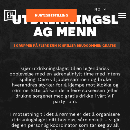
NO
UTDRIKNINGSL
HURTIGBESTILLING
AG MENN
I GRUPPER PÅ FLERE ENN 10 SPILLER BRUDGOMMEN GRATIS!
Gjør utdrikningslaget til en legendarisk
opplevelse med en adrenalinfylt time med intens
spilling. Dere vil jobbe sammen og bruke
hverandres styrker for å kjempe mot klokka og
rømme. Etterpå kan dere feire suksessen (eller
drukne sorgene) med gratis drikke i vårt VIP
party rom.
I motsetning til det å rømme er det å organisere
utdrikningslaget ditt hos oss, såre enkelt – vi gir
deg en personlig koordinator som tar seg av all