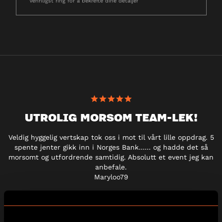
Vennligst ring for å bekrefte dine detaljer
UTROLIG MORSOM TEAM-LEK!
Veldig hyggelig vertskap tok oss i mot til vårt lille oppdrag. 5
spente jenter gikk inn i Norges Bank…… og hadde det så
morsomt og utfordrende samtidig. Absolutt et event jeg kan
anbefale.
Maryloo79