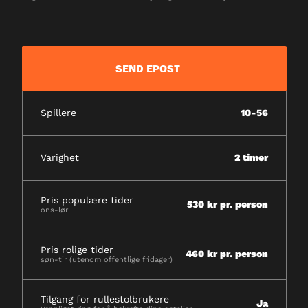
SEND EPOST
Spillere
10-56
Varighet
2 timer
Pris populære tider
530 kr pr. person
ons-lør
Pris rolige tider
460 kr pr. person
søn-tir (utenom offentlige fridager)
Tilgang for rullestolbrukere
Ja