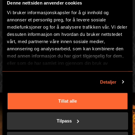
Denne nettsiden anvender cookies
Vi bruker informasjonskapsler for å gi innhold og
annonser et personlig preg, for å levere sosiale
mediefunksjoner og for å analysere trafikken vår. Vi deler
dessuten informasjon om hvordan du bruker nettstedet
vårt, med partnerne våre innen sosiale medier,
annonsering og analysearbeid, som kan kombinere den
med annen informasjon du har gjort tilgjengelig for dem,
VELG ET AV VÅRE FLOTTE SPILL
eller som de har samlet inn gjennom din bruk av
tjenestene deres.
Gjør deg klar for en adrenalinfylt time med høy puls og
raske beslutninger
Detaljer
Tillat alle
Tilpass