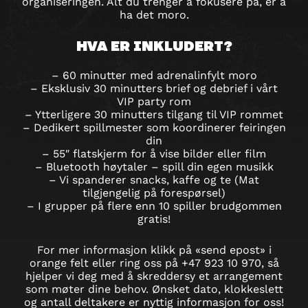
organiseringen. Alt du trenger å fokusere på, er å
ha det moro.
HVA ER INKLUDERT?
– 60 minutter med adrenalinfylt moro
– Eksklusiv 30 minutters brief og debrief i vårt
VIP party rom
– Ytterligere 30 minutters tilgang til VIP rommet
– Dedikert spillmester som koordinerer feiringen
din
– 55″ flatskjerm for å vise bilder eller film
– Bluetooth høytaler – spill din egen musikk
– Vi spanderer snacks, kaffe og te (Mat
tilgjengelig på forespørsel)
– I grupper på flere enn 10 spiller brudgommen
gratis!
For mer informasjon klikk på «send epost» i
orange felt eller ring oss på +47 923 10 970, så
hjelper vi deg med å skreddersy et arrangement
som møter dine behov. Ønsket dato, klokkeslett
og antall deltakere er nyttig informasjon for oss!