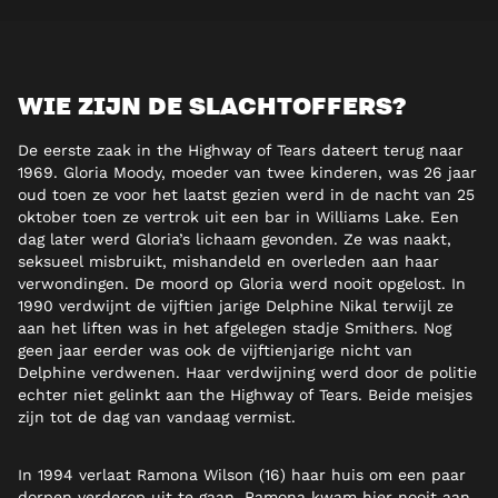
WIE ZIJN DE SLACHTOFFERS?
De eerste zaak in the Highway of Tears dateert terug naar
1969. Gloria Moody, moeder van twee kinderen, was 26 jaar
oud toen ze voor het laatst gezien werd in de nacht van 25
oktober toen ze vertrok uit een bar in Williams Lake. Een
dag later werd Gloria’s lichaam gevonden. Ze was naakt,
seksueel misbruikt, mishandeld en overleden aan haar
verwondingen. De moord op Gloria werd nooit opgelost. In
1990 verdwijnt de vijftien jarige Delphine Nikal terwijl ze
aan het liften was in het afgelegen stadje Smithers. Nog
geen jaar eerder was ook de vijftienjarige nicht van
Delphine verdwenen. Haar verdwijning werd door de politie
echter niet gelinkt aan the Highway of Tears. Beide meisjes
zijn tot de dag van vandaag vermist.
In 1994 verlaat Ramona Wilson (16) haar huis om een paar
dorpen verderop uit te gaan. Ramona kwam hier nooit aan.