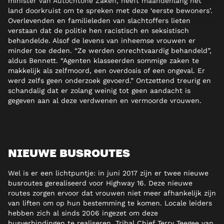
minister van Autochtone Zaken, heeft maandenlang het
land doorkruist om te spreken met deze ‘eerste bewoners’.
Overlevenden en familieleden van slachtoffers lieten
verstaan dat de politie hen racistisch en seksistisch
behandelde. Alsof de levens van inheemse vrouwen er
minder toe deden. “Ze werden onrechtvaardig behandeld”,
aldus Bennett. “Agenten klasseerden sommige zaken te
makkelijk als zelfmoord, een overdosis of een ongeval. Er
werd zelfs geen onderzoek gevoerd.” Ontzettend treurig en
schandalig dat er zolang weinig tot geen aandacht is
gegeven aan al deze verdwenen en vermoorde vrouwen.
NIEUWE BUSROUTES
Wel is er een lichtpuntje: in juni 2017 zijn er twee nieuwe
busroutes gerealiseerd voor Highway 16. Deze nieuwe
routes zorgen ervoor dat vrouwen niet meer afhankelijk zijn
van liften om op hun bestemming te komen. Locale leiders
hebben zich al sinds 2006 ingezet om deze
busverbindingen te realiseren. Tribal Chief Terry Teegee van