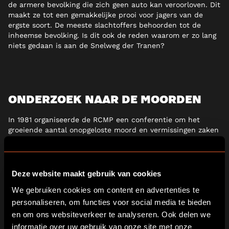
de armere bevolking die zich geen auto kan veroorloven. Dit
maakt ze tot een gemakkelijke prooi voor jagers van de
ergste soort. De meeste slachtoffers behoorden tot de
inheemse bevolking. Is dit ook de reden waarom er zo lang
niets gedaan is aan de Snelweg der Tranen?
ONDERZOEK NAAR DE MOORDEN
In 1981 organiseerde de RCMP een conferentie om het
groeiende aantal onopgeloste moord en vermissingen zaken
te onderzoeken rond Highway 16 en andere snelwegen in
British Columbia. 40 detectives woonden deze conferentie
bij. Dit leverde overeenkomsten op, maar geen definitieve
antwoorden. In 2005 werd project E-PANA opgericht. 18
Deze website maakt gebruik van cookies
zaken werden in dit project onderzocht.
We gebruiken cookies om content en advertenties te
personaliseren, om functies voor social media te bieden
en om ons websiteverkeer te analyseren. Ook delen we
informatie over uw gebruik van onze site met onze