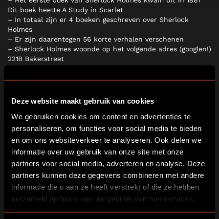
– Het eerste boek van Sherlock Holmes kwam uit in 1887
Dit boek heette A Study in Scarlet
– In totaal zijn er 4 boeken geschreven over Sherlock
Holmes
– Er zijn daarentegen 56 korte verhalen verschenen
– Sherlock Holmes woonde op het volgende adres (googlen!)
221B Bakerstreet
– De oudere broer van Sherlock Holmes heette Mycroft
Holmes
– Professor Moriarty werd beschreven als de Napoleon van
de misdaad.
Deze website maakt gebruik van cookies
– Sherlock bewaarde zijn tabak in zijn slipper
We gebruiken cookies om content en advertenties te
– De eerste Sherlock Holmes film werd gemaakt in 1900
– Sherlock Holmes verhalen zijn gebaseerd op de
personaliseren, om functies voor social media te bieden
grondlegger van de thriller, detective en horror: Edgar Allan
en om ons websiteverkeer te analyseren. Ook delen we
Poe
informatie over uw gebruik van onze site met onze
Heb jij hierop interessante aanvullingen? Laat het ons
partners voor social media, adverteren en analyse. Deze
weten!
partners kunnen deze gegevens combineren met andere
informatie die u aan ze heeft verstrekt of die ze hebben
PREVIOUS POST
NEXT POST
verzameld op basis van uw gebruik van hun services.