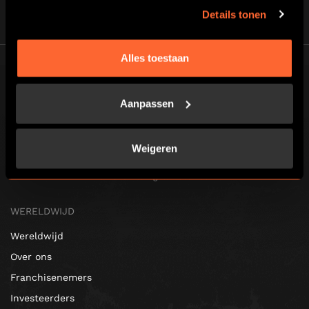
Details tonen
Alles toestaan
Aanpassen
Escape Hunt Groningen
Weigeren
Registered address: Het Hout 1, 9723, Netherlands
Escape Hunt Group Limited (UK CRN: 10676408)
©️ 2026. All Rights Reserved.
WERELDWIJD
Wereldwijd
Over ons
Franchisenemers
Investeerders