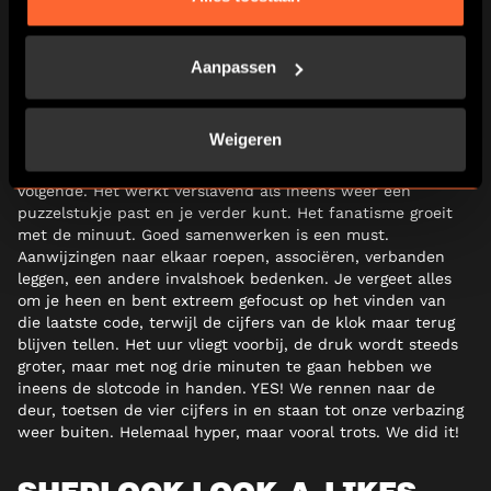
STEEDS FANATIEKER
Aanpassen
Met de hint valt ineens een kwartje en wat daarna volgt is
een razende, leuk-panische race tegen de klok. Met elk
Weigeren
stapje dat je voltooit, openbaart zich letterlijk steeds meer
van het verhaal. Met elke puzzel die je kraakt, volgt een
volgende. Het werkt verslavend als ineens weer een
puzzelstukje past en je verder kunt. Het fanatisme groeit
met de minuut. Goed samenwerken is een must.
Aanwijzingen naar elkaar roepen, associëren, verbanden
leggen, een andere invalshoek bedenken. Je vergeet alles
om je heen en bent extreem gefocust op het vinden van
die laatste code, terwijl de cijfers van de klok maar terug
blijven tellen. Het uur vliegt voorbij, de druk wordt steeds
groter, maar met nog drie minuten te gaan hebben we
ineens de slotcode in handen. YES! We rennen naar de
deur, toetsen de vier cijfers in en staan tot onze verbazing
weer buiten. Helemaal hyper, maar vooral trots. We did it!