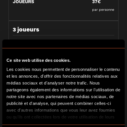
JOUEURS
37€
par personne
3 joueurs
JOUEURS
31€
par personne
Ce site web utilise des cookies.
4 joueurs
Les cookies nous permettent de personnaliser le contenu
et les annonces, d'offrir des fonctionnalités relatives aux
JOUEURS
26.5€
médias sociaux et d'analyser notre trafic. Nous
partageons également des informations sur l'utilisation de
par personne
notre site avec nos partenaires de médias sociaux, de
publicité et d'analyse, qui peuvent combiner celles-ci
5 joueurs
avec d'autres informations que vous leur avez fournies
ou qu'ils ont collectées lors de votre utilisation de leurs
JOUEURS
24€
services.