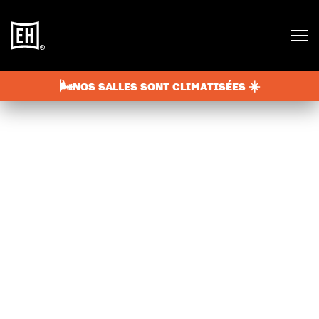
🌬️NOS SALLES SONT CLIMATISÉES ☀️