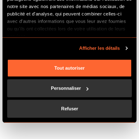
TEAM BUILDING AU
notre site avec nos partenaires de médias sociaux, de
publicité et d'analyse, qui peuvent combiner celles-ci
CŒUR DE BORDEAUX
avec d'autres informations que vous leur avez fournies
ou qu'ils ont collectées lors de votre utilisation de leurs
services.
GROUPE JUSQU'À 500 PERSONNES
Afficher les détails
DEMANDER UN DEVIS
Tout autoriser
Personnaliser
Refuser